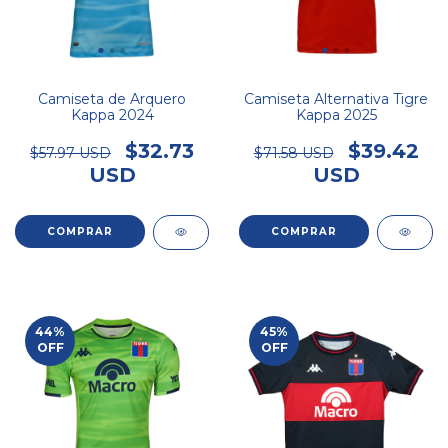
Camiseta de Arquero
Camiseta Alternativa Tigre
Kappa 2024
Kappa 2025
$32.73
$39.42
$57.97 USD
$71.58 USD
USD
USD
COMPRAR
COMPRAR
44
%
45
%
OFF
OFF