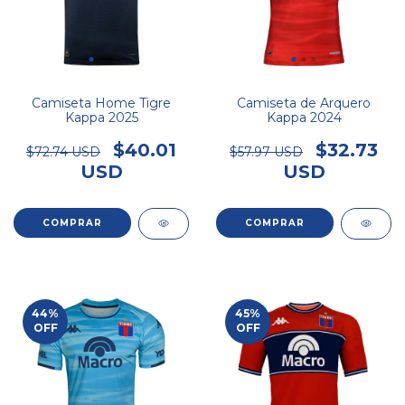
Camiseta Home Tigre
Camiseta de Arquero
Kappa 2025
Kappa 2024
$40.01
$32.73
$72.74 USD
$57.97 USD
USD
USD
COMPRAR
COMPRAR
44
%
45
%
OFF
OFF