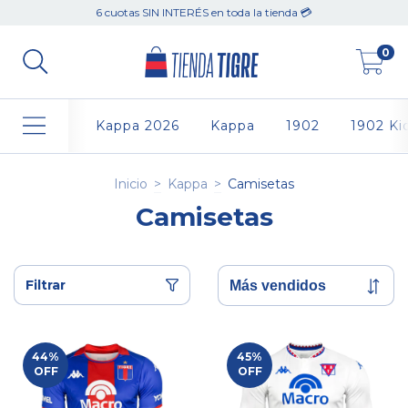
6 cuotas SIN INTERÉS en toda la tienda 💳
0
Kappa 2026
Kappa
1902
1902 Ki
Inicio
>
Kappa
>
Camisetas
Camisetas
Filtrar
44
%
45
%
OFF
OFF