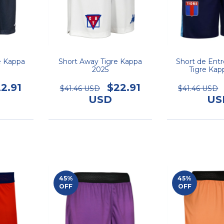
e Kappa
Short Away Tigre Kappa
Short de Ent
2025
Tigre Kap
2.91
$22.91
$41.46 USD
$41.46 USD
USD
US
45
%
45
%
OFF
OFF