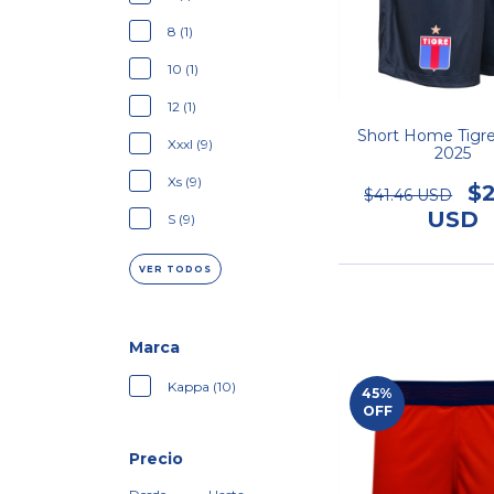
8 (1)
10 (1)
12 (1)
Short Home Tigr
Xxxl (9)
2025
Xs (9)
$2
$41.46 USD
USD
S (9)
VER TODOS
Marca
Kappa (10)
45
%
OFF
Precio