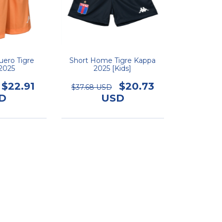
uero Tigre
Short Home Tigre Kappa
2025
2025 [Kids]
$22.91
$20.73
$37.68 USD
D
USD