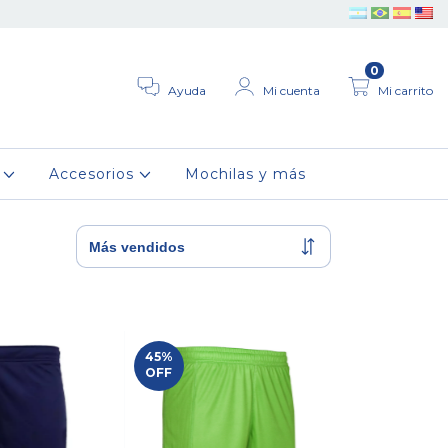
0
Ayuda
Mi cuenta
Mi carrito
r
Accesorios
Mochilas y más
45
%
OFF