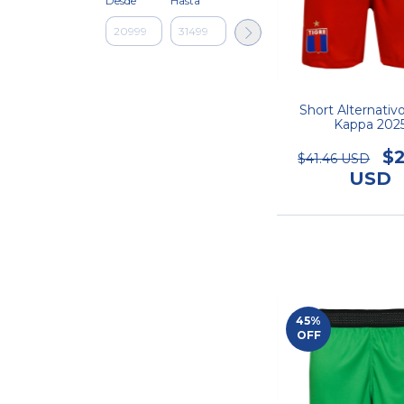
Desde
Hasta
Short Alternativ
Kappa 202
$2
$41.46 USD
USD
45
%
OFF