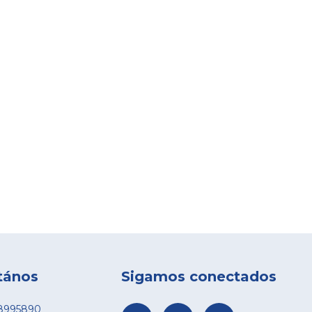
tános
Sigamos conectados
8995890