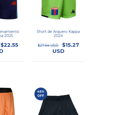
renamiento
Short de Arquero Kappa
pa 2025
2024
$22.55
$15.27
$27.64 USD
D
USD
45
%
OFF