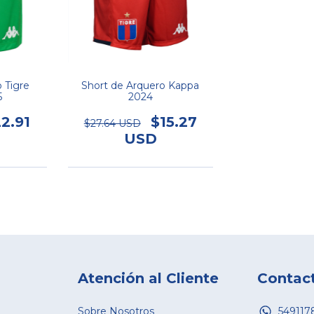
 Tigre
Short de Arquero Kappa
5
2024
2.91
$15.27
$27.64 USD
USD
Atención al Cliente
Contac
Sobre Nosotros
549117