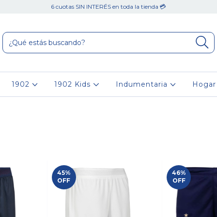
6 cuotas SIN INTERÉS en toda la tienda 💳
1902
1902 Kids
Indumentaria
Hoga
45
%
46
%
OFF
OFF