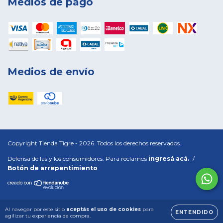
Medios de pago
Medios de envío
Copyright Tienda Tigre - 2026. Todos los derechos reservados.
Defensa de las y los consumidores. Para reclamos
ingresá acá.
/
Botón de arrepentimiento
Al navegar por este sitio
aceptás el uso de cookies
para
ENTENDIDO
agilizar tu experiencia de compra.