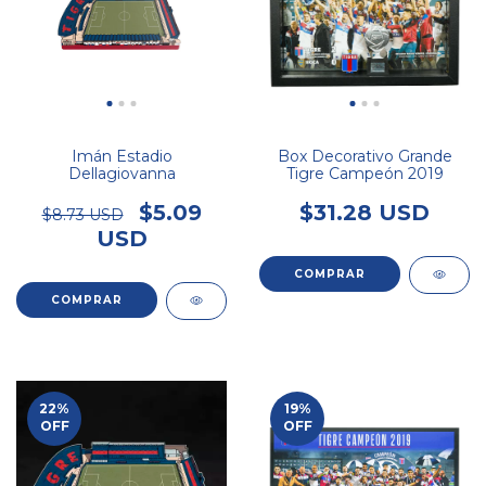
Imán Estadio
Box Decorativo Grande
Dellagiovanna
Tigre Campeón 2019
$5.09
$31.28 USD
$8.73 USD
USD
22
%
19
%
OFF
OFF