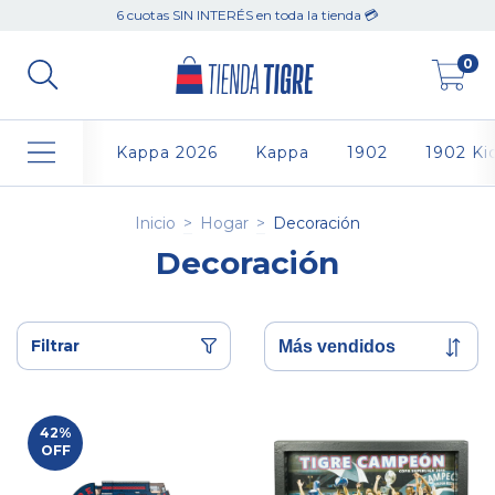
6 cuotas SIN INTERÉS en toda la tienda 💳
0
Kappa 2026
Kappa
1902
1902 Ki
Inicio
>
Hogar
>
Decoración
Decoración
Filtrar
42
%
OFF