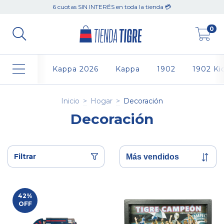
6 cuotas SIN INTERÉS en toda la tienda 💳
0
Kappa 2026
Kappa
1902
1902 Ki
Inicio
>
Hogar
>
Decoración
Decoración
Filtrar
42
%
OFF