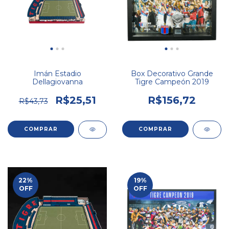
Imán Estadio
Box Decorativo Grande
Dellagiovanna
Tigre Campeón 2019
R$25,51
R$156,72
R$43,73
22
%
19
%
OFF
OFF