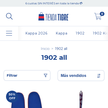
6 cuotas SIN INTERÉS en toda la tienda 💳
0
Kappa 2026
Kappa
1902
1902 Ki
Inicio
>
1902 all
1902 all
Filtrar
50
%
OFF