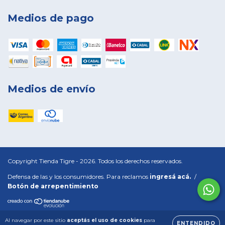
Medios de pago
Medios de envío
Copyright Tienda Tigre - 2026. Todos los derechos reservados.
Defensa de las y los consumidores. Para reclamos
ingresá acá.
/
Botón de arrepentimiento
Al navegar por este sitio
aceptás el uso de cookies
para
ENTENDIDO