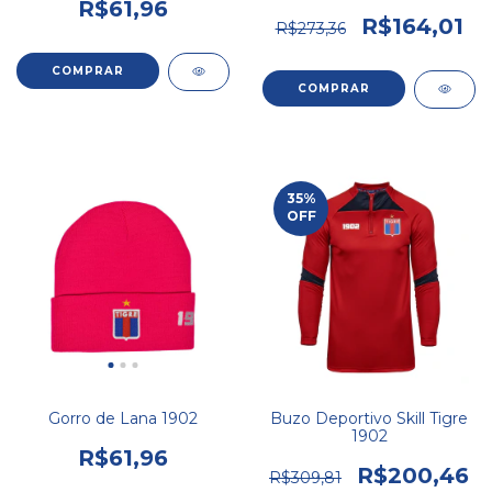
R$61,96
R$164,01
R$273,36
COMPRAR
35
%
OFF
Gorro de Lana 1902
Buzo Deportivo Skill Tigre
1902
R$61,96
R$200,46
R$309,81