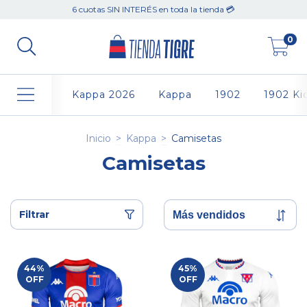
6 cuotas SIN INTERÉS en toda la tienda 💳
0
Kappa 2026
Kappa
1902
1902 Ki
Inicio
>
Kappa
>
Camisetas
Camisetas
Filtrar
44
%
45
%
OFF
OFF