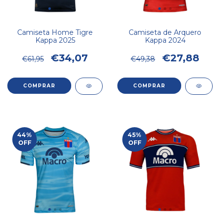
Camiseta Home Tigre
Camiseta de Arquero
Kappa 2025
Kappa 2024
€34,07
€27,88
€61,95
€49,38
COMPRAR
COMPRAR
44
%
45
%
OFF
OFF