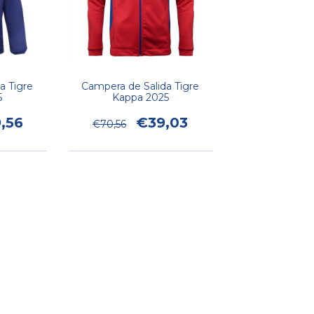
a Tigre
Campera de Salida Tigre
5
Kappa 2025
,56
€39,03
€70,56