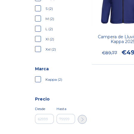
S (2)
M (2)
L (2)
Campera de Lluvi
Xl (2)
Kappa 202
Xxl (2)
€49
€89,77
Marca
Kappa (2)
Precio
Desde
Hasta