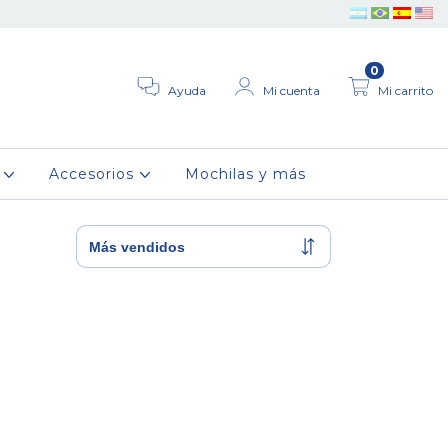
0
Ayuda
Mi cuenta
Mi carrito
r
Accesorios
Mochilas y más