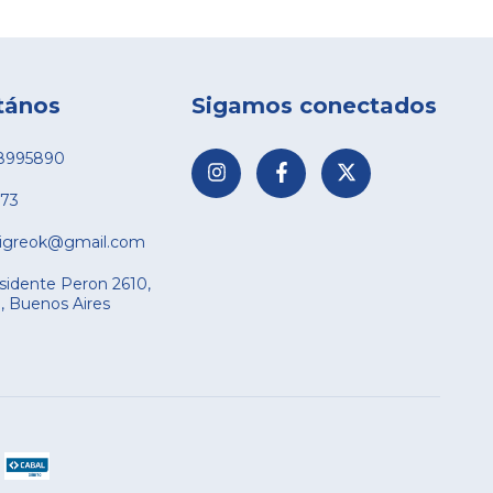
tános
Sigamos conectados
8995890
73
tigreok@gmail.com
sidente Peron 2610,
a, Buenos Aires