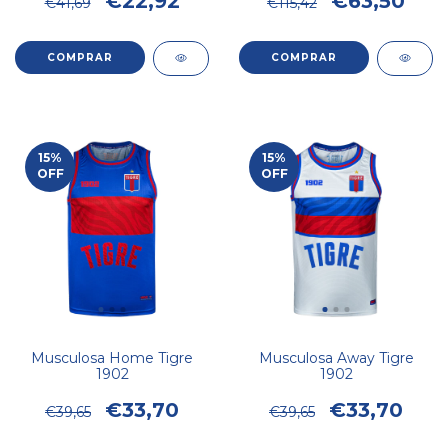
€22,92
€63,50
€41,69
€115,42
COMPRAR
COMPRAR
15
%
15
%
OFF
OFF
Musculosa Home Tigre
Musculosa Away Tigre
1902
1902
€33,70
€33,70
€39,65
€39,65