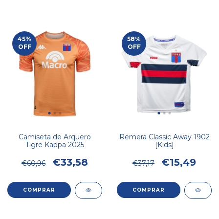
45
%
58
%
OFF
OFF
Camiseta de Arquero
Remera Classic Away 1902
Tigre Kappa 2025
[Kids]
€33,58
€15,49
€60,96
€37,17
COMPRAR
COMPRAR