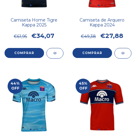
Camiseta Home Tigre
Camiseta de Arquero
Kappa 2025
Kappa 2024
€34,07
€27,88
€61,95
€49,38
COMPRAR
COMPRAR
44
%
45
%
OFF
OFF