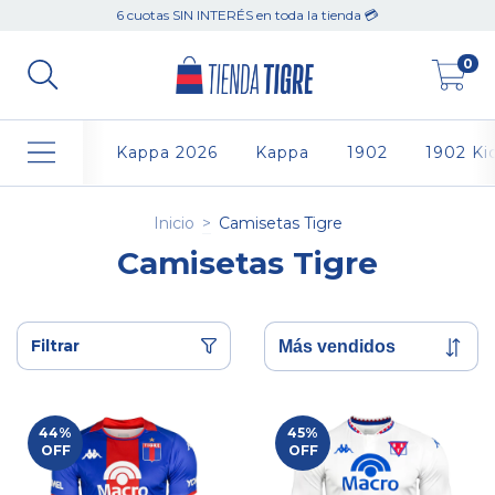
6 cuotas SIN INTERÉS en toda la tienda 💳
0
Kappa 2026
Kappa
1902
1902 Ki
Inicio
>
Camisetas Tigre
Camisetas Tigre
Filtrar
44
%
45
%
OFF
OFF