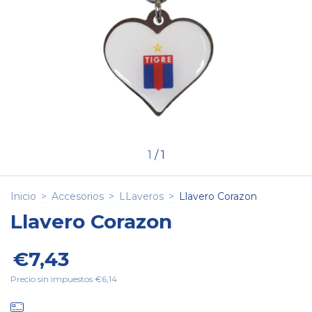
1
/
1
Inicio
>
Accesorios
>
LLaveros
>
Llavero Corazon
Llavero Corazon
€7,43
Precio sin impuestos
€6,14