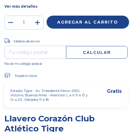
Ver más detalles
CAMBIAR CP
Entregas para el CP:
Medios de envío
CALCULAR
No sé mi código postal
Nuestro local
Estadio Tigre - Av. Presidente Peron 2610,
Gratis
Victoria, Buenos Aires - Atención L a V 11 a 13 y
14 a 20, Sábados 11 a 18.
Llavero Corazón Club
Atlético Tigre