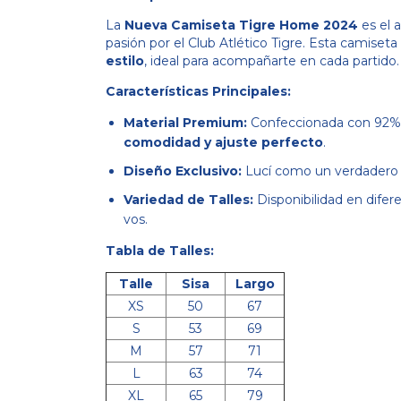
La
Nueva Camiseta Tigre Home 2024
es el 
pasión por el Club Atlético Tigre. Esta camiset
estilo
, ideal para acompañarte en cada partido.
Características Principales:
Material Premium:
Confeccionada con 92% p
comodidad y ajuste perfecto
.
Diseño Exclusivo:
Lucí como un verdadero h
Variedad de Talles:
Disponibilidad en difer
vos.
Tabla de Talles:
Talle
Sisa
Largo
XS
50
67
S
53
69
M
57
71
L
63
74
XL
65
79