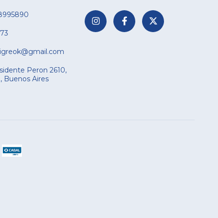
8995890
73
tigreok@gmail.com
sidente Peron 2610,
a, Buenos Aires