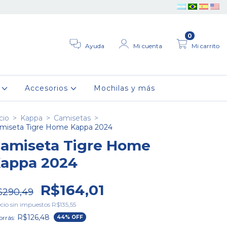
0
Ayuda
Mi cuenta
Mi carrito
r
Accesorios
Mochilas y más
cio
>
Kappa
>
Camisetas
>
miseta Tigre Home Kappa 2024
amiseta Tigre Home
appa 2024
R$164,01
$290,49
cio sin impuestos
R$135,55
R$126,48
rrás:
44
% OFF