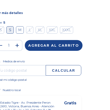
r más detalles
le:
S
S
S
M
L
XL
XXL
XXXL
CAMBIAR CP
regas para el CP:
Medios de envío
CALCULAR
sé mi código postal
Nuestro local
Estadio Tigre - Av. Presidente Peron
Gratis
2610, Victoria, Buenos Aires - Atención
L a V 11 a 13 y 14 a 20, Sábados 11 a 18.