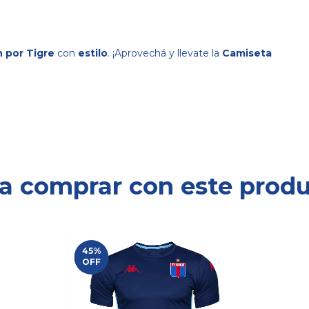
 por Tigre
con
estilo
. ¡Aprovechá y llevate la
Camiseta
a comprar con este prod
45
%
OFF