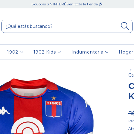
6 cuotas SIN INTERÉS en toda la tienda 💳
1902
1902 Kids
Indumentaria
Hoga
Ini
Ca
C
K
R
Pre
Aho