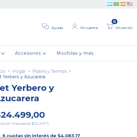
0
Ayuda
Mi cuenta
Mi carrito
r
Accesorios
Mochilas y más
cio
>
Hogar
>
Mates y Termos
>
t Yerbero y Azucarera
et Yerbero y
zucarera
$24.499,00
cio sin impuestos
$20.247,11
6
cuotas sin interés de
$4.083,17