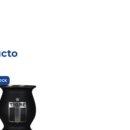
ucto
OCK