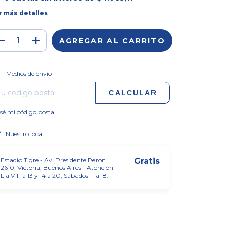
r más detalles
CAMBIAR CP
regas para el CP:
Medios de envío
CALCULAR
sé mi código postal
Nuestro local
Estadio Tigre - Av. Presidente Peron
Gratis
2610, Victoria, Buenos Aires - Atención
L a V 11 a 13 y 14 a 20, Sábados 11 a 18.