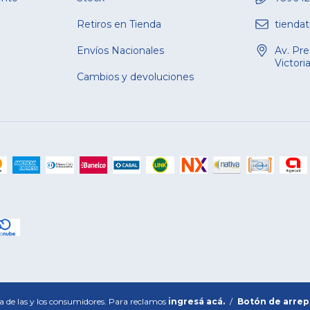
Retiros en Tienda
tienda
Envíos Nacionales
Av. Pre
Victori
Cambios y devoluciones
a de las y los consumidores. Para reclamos
ingresá acá.
/
Botón de arre