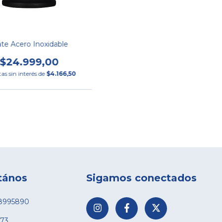
te Acero Inoxidable
$24.999,00
as sin interés de
$4.166,50
tános
Sigamos conectados
8995890
73