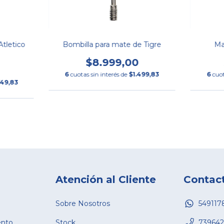
tletico
Bombilla para mate de Tigre
Ma
$8.999,00
0
6
cuotas sin interés de
$1.499,83
6
cuot
749,83
Atención al Cliente
Contac
Sobre Nosotros
549117
ento
Stock
739642