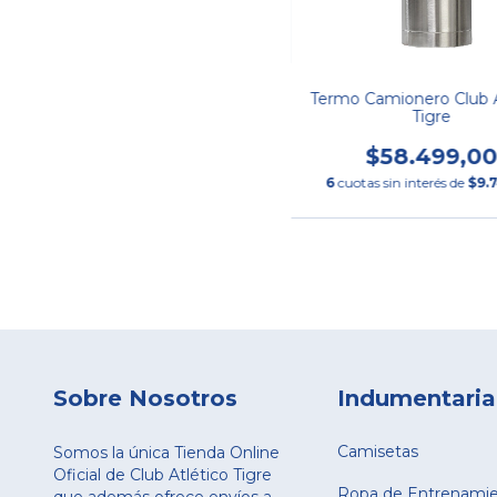
Termo Camionero Club A
Tigre
$58.499,0
6
cuotas sin interés de
$9.
Sobre Nosotros
Indumentaria
Camisetas
Somos la única Tienda Online
Oficial de Club Atlético Tigre
Ropa de Entrenami
que además ofrece envíos a