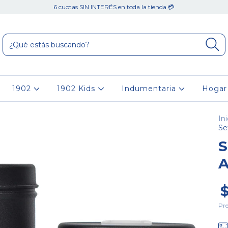
6 cuotas SIN INTERÉS en toda la tienda 💳
1902
1902 Kids
Indumentaria
Hoga
Ini
Se
S
A
Pre