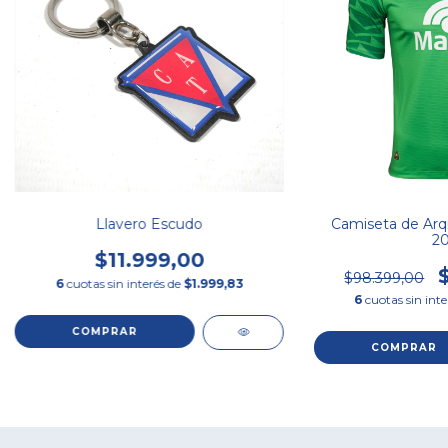
Llavero Escudo
Camiseta de Arq
20
$11.999,00
$98.399,00
6
cuotas sin interés de
$1.999,83
6
cuotas sin int
COMPRAR