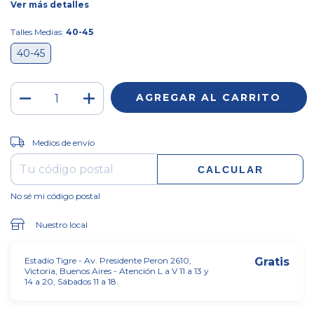
Ver más detalles
Talles Medias:
40-45
40-45
CAMBIAR CP
Entregas para el CP:
Medios de envío
CALCULAR
No sé mi código postal
Nuestro local
Estadio Tigre - Av. Presidente Peron 2610,
Gratis
Victoria, Buenos Aires - Atención L a V 11 a 13 y
14 a 20, Sábados 11 a 18.