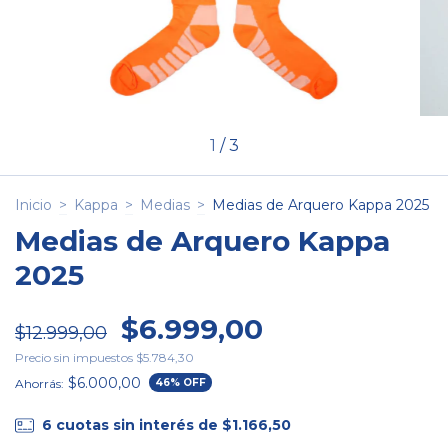
1
/
3
Inicio
>
Kappa
>
Medias
>
Medias de Arquero Kappa 2025
Medias de Arquero Kappa
2025
$6.999,00
$12.999,00
Precio sin impuestos
$5.784,30
$6.000,00
Ahorrás:
46
% OFF
6
cuotas sin interés de
$1.166,50