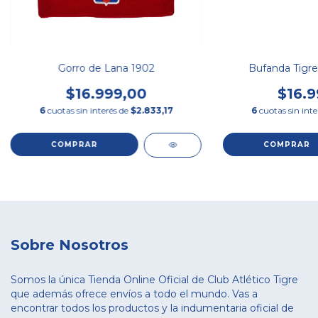
Gorro de Lana 1902
Bufanda Tigre
$16.999,00
$16.9
6
cuotas sin interés de
$2.833,17
6
cuotas sin int
Sobre Nosotros
Somos la única Tienda Online Oficial de Club Atlético Tigre
que además ofrece envíos a todo el mundo. Vas a
encontrar todos los productos y la indumentaria oficial de