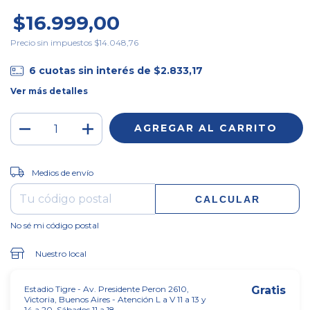
$16.999,00
Precio sin impuestos
$14.048,76
6
cuotas sin interés de
$2.833,17
Ver más detalles
CAMBIAR CP
Entregas para el CP:
Medios de envío
CALCULAR
No sé mi código postal
Nuestro local
Estadio Tigre - Av. Presidente Peron 2610,
Gratis
Victoria, Buenos Aires - Atención L a V 11 a 13 y
14 a 20, Sábados 11 a 18.